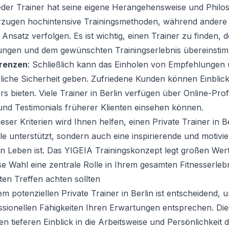
eder Trainer hat seine eigene Herangehensweise und Phil
orzugen hochintensive Trainingsmethoden, während andere v
 Ansatz verfolgen. Es ist wichtig, einen Trainer zu finden, 
ngen und dem gewünschten Trainingserlebnis übereinstim
renzen
: Schließlich kann das Einholen von Empfehlungen
iche Sicherheit geben. Zufriedene Kunden können Einblicke
rs bieten. Viele Trainer in Berlin verfügen über Online-Pro
nd Testimonials früherer Klienten einsehen können.
eser Kriterien wird Ihnen helfen, einen Private Trainer in Be
le unterstützt, sondern auch eine inspirierende und motivi
 Leben ist. Das YIGEIA Trainingskonzept legt großen Wert
ese Wahl eine zentrale Rolle in Ihrem gesamten Fitnesserlebn
ten Treffen achten sollten
em potenziellen Private Trainer in Berlin ist entscheidend, 
ssionellen Fähigkeiten Ihren Erwartungen entsprechen. Dies
en tieferen Einblick in die Arbeitsweise und Persönlichkeit 