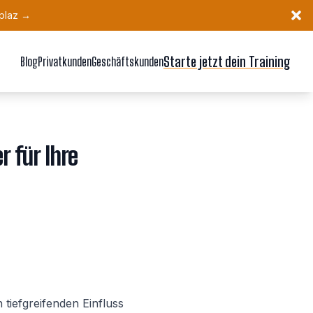
dplaz
→
Schl
Starte jetzt dein Training
Blog
Privatkunden
Geschäftskunden
r für Ihre
tiefgreifenden Einfluss