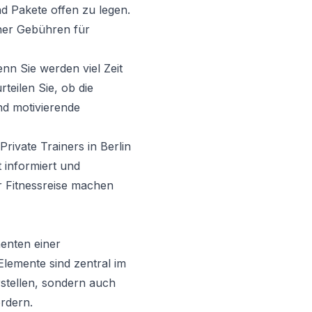
nd Pakete offen zu legen.
icher Gebühren für
enn Sie werden viel Zeit
teilen Sie, ob die
und motivierende
rivate Trainers in Berlin
t informiert und
r Fitnessreise machen
enten einer
Elemente sind zentral im
rstellen, sondern auch
ördern.