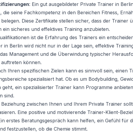
tifizierungen
: Ein gut ausgebildeter Private Trainer in Berl
n, die seine Fachkompetenz in den Bereichen Fitness, Ern
legen. Diese Zertifikate stellen sicher, dass der Trainer 
 ein sicheres und effektives Training anzubieten.
alifikationen ist die Erfahrung des Trainers ein entscheide
 in Berlin wird nicht nur in der Lage sein, effektive Trainin
n das Management und die Überwindung typischer Herausfo
 auftreten können.
ach Ihren spezifischen Zielen kann es sinnvoll sein, einen 
ngsbereiche spezialisiert hat. Ob es um Bodybuilding, Gewi
on geht, ein spezialisierter Trainer kann Programme anbieten
n sind.
e Beziehung zwischen Ihnen und Ihrem Private Trainer soll
sieren. Eine positive und motivierende Trainer-Klient-Bezie
 Ein erstes Beratungsgespräch kann helfen, ein Gefühl für d
 festzustellen, ob die Chemie stimmt.