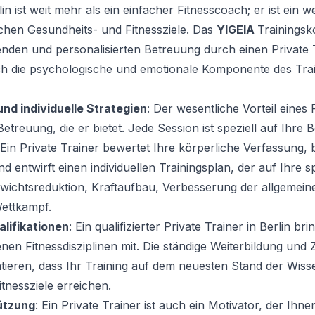
lin
ist weit mehr als ein einfacher Fitnesscoach; er ist ein w
ichen Gesundheits- und Fitnessziele. Das
YIGEIA
Trainingsk
den und personalisierten Betreuung durch einen Private T
ch die psychologische und emotionale Komponente des Tra
nd individuelle Strategien
: Der wesentliche Vorteil eines
Betreuung, die er bietet. Jede Session ist speziell auf Ihre 
Ein Private Trainer bewertet Ihre körperliche Verfassung, b
 entwirft einen individuellen Trainingsplan, der auf Ihre sp
Gewichtsreduktion, Kraftaufbau, Verbesserung der allgemein
Wettkampf.
lifikationen
: Ein qualifizierter
Private Trainer in Berlin
brin
en Fitnessdisziplinen mit. Die ständige Weiterbildung und Z
ieren, dass Ihr Training auf dem neuesten Stand der Wisse
itnessziele erreichen.
ützung
: Ein Private Trainer ist auch ein Motivator, der Ihne